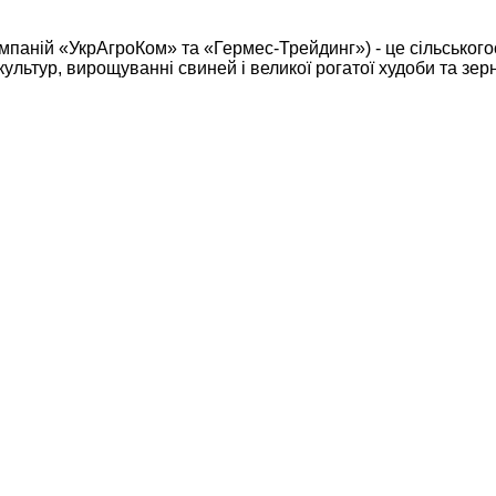
омпаній «УкрАгроКом» та «Гермес-Трейдинг») - це сільськог
культур, вирощуванні свиней і великої рогатої худоби та зерн