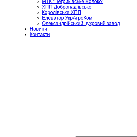
МТК “Петриківське молоко”
ХПП Добронадіївське
Королівське ХПП
Елеватор УкрАгроКом
Олександрійський цукровий завод
Новини
Контакти