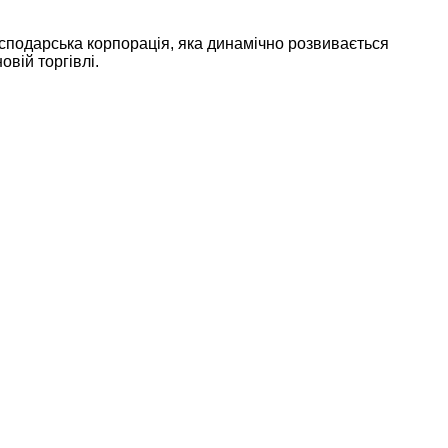
осподарська корпорація, яка динамічно розвивається
овій торгівлі.