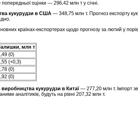
попередньої оцінки — 296,42 млн т у січні.
тва кукурудзи в США
— 348,75 млн т. Прогноз експорту кук
ідно.
основних країнах-експортерах щодо прогнозу за
лютий
у порі
Залишки, млн т
,49 (0)
,55 (+0,3)
,78 (0)
,92 (0)
з
виробництва кукурудзи в Китаї
— 277,20 млн т. Імпорт з
аними аналітиків, будуть на рівні 207,32 млн т.