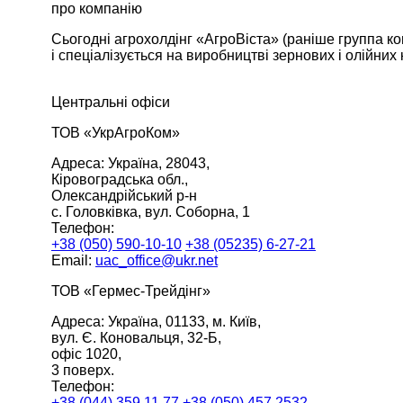
про компанію
Сьогодні агрохолдінг «АгроВіста» (раніше группа к
і спеціалізується на виробництві зернових і олійних 
Центральні офіси
ТОВ «УкрАгроКом»
Адреса:
Україна, 28043,
Кіровоградська обл.,
Олександрiйський р-н
с. Головківка, вул. Соборна, 1
Телефон:
+38 (050) 590-10-10
+38 (05235) 6-27-21
Email:
uac_office@ukr.net
ТОВ «Гермес-Трейдінг»
Адреса:
Україна, 01133, м. Київ,
вул. Є. Коновальця, 32-Б,
офіс 1020,
3 поверх.
Телефон:
+38 (044) 359 11 77
+38 (050) 457 2532